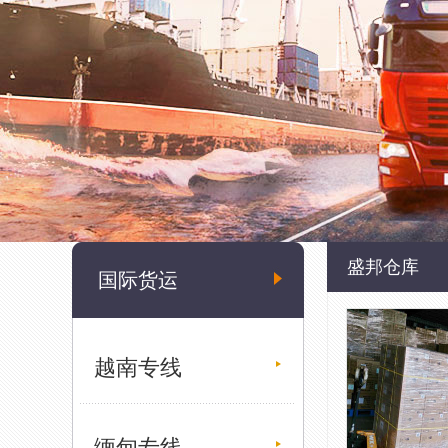
盛邦仓库
国际货运
越南专线
缅甸专线