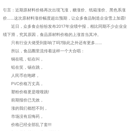
引言：近期原材料价格再次出现飞涨，糖涨价、纸箱涨价、黑色系涨
价……这次原材料涨价幅度超出预期，让众多食品制造企业雪上加霜!
近日，众多食企纷纷发布2017年业绩中报，相比同期不少企业业
绩下滑，究其原因，食品原材料价格的上涨首当其冲。
只有行业大佬受到影响了吗?除此之外还有更多……
所以，食品圈里流传着这样一个大合唱：
铜在吼，铝在叫，
铅在笑，锡在跳，
人民币在咆哮，
PVC价格万丈高，
塑粉价格更是嗖嗖跳!
前期报价已无效，
涨的我们都想不到，
市场没有后悔药，
价格已经全部乱了套!!!