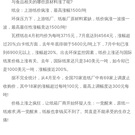
与食品相关的哪些原材料涨了呢?
纸业：上游纸价疯涨，最高涨幅1500/吨
环保压力下，上游纸厂、纸板厂原材料紧缺，纸价疯涨一波接一
波，最高最任性涨幅竟达1500/吨!
瓦楞纸在4月初均价为每吨3715元，7月底达到4564元，涨幅超
过20%;白卡纸方面，去年年底徘徊于5600元/吨上下，7月中旬已涨
到6900元以上，涨幅超20%。出去环保监控因素，纸价上涨还与国际
纸浆价格上涨有关。去年，国际纸浆还只是340美元一吨，如今却已
是1000美元一吨，涨幅接近200%。
据不完全统计，从4月至今，全国70家造纸厂中有69家上调废止
收购价，其中18家的涨幅超过每吨100元，最高上调幅度达300元每
吨!
价格上涨之疯狂，让纸箱厂商开始怀疑人生：一觉醒来，原纸一
纸难求;再一觉醒来，纸板也拿钱买不到了。简直是不能承受的生存之
痛!